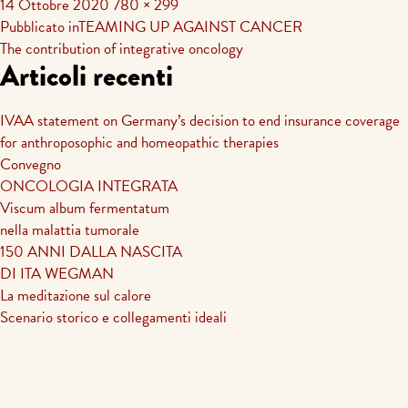
14 Ottobre 2020
780 × 299
Navigazione
Pubblicato in
TEAMING UP AGAINST CANCER
The contribution of integrative oncology
articoli
Articoli recenti
IVAA statement on Germany’s decision to end insurance coverage
for anthroposophic and homeopathic therapies
Convegno
ONCOLOGIA INTEGRATA
Viscum album fermentatum
nella malattia tumorale
150 ANNI DALLA NASCITA
DI ITA WEGMAN
La meditazione sul calore
Scenario storico e collegamenti ideali