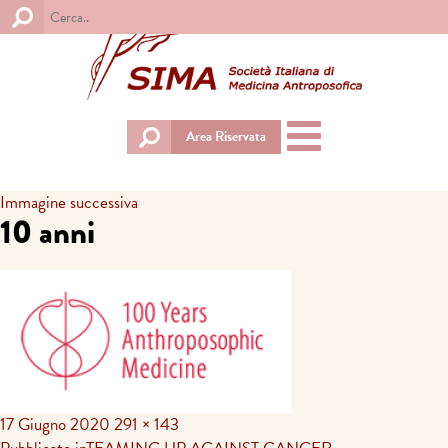
Toggle
Area Riservata
navigation
Immagine successiva
10 anni
17 Giugno 2020
291 × 143