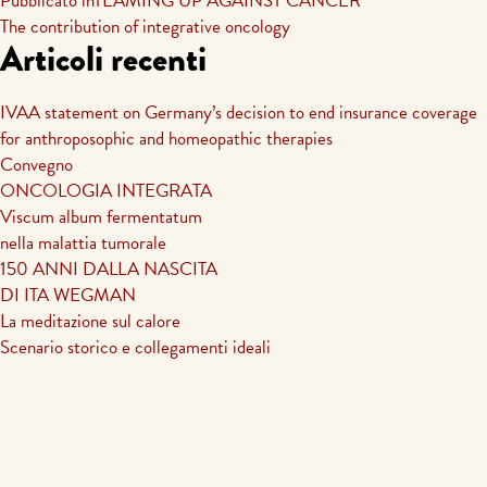
Navigazione
Pubblicato in
TEAMING UP AGAINST CANCER
The contribution of integrative oncology
articoli
Articoli recenti
IVAA statement on Germany’s decision to end insurance coverage
for anthroposophic and homeopathic therapies
Convegno
ONCOLOGIA INTEGRATA
Viscum album fermentatum
nella malattia tumorale
150 ANNI DALLA NASCITA
DI ITA WEGMAN
La meditazione sul calore
Scenario storico e collegamenti ideali