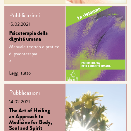
Pubblicazioni
15.02.2021
Psicoterapia della
dignità umana
Manuale teorico e pratico
di psicoterapia
<...
Leggi tutto
Pubblicazioni
14.02.2021
The Art of Heiling
an Approach to
Medicine for Body,
Soul and Spirit