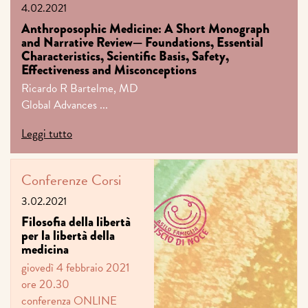
4.02.2021
Anthroposophic Medicine: A Short Monograph
and Narrative Review— Foundations, Essential
Characteristics, Scientific Basis, Safety,
Effectiveness and Misconceptions
Ricardo R Bartelme, MD
Global Advances ...
Leggi tutto
Conferenze
Corsi
3.02.2021
Filosofia della libertà
per la libertà della
medicina
giovedì 4 febbraio 2021
ore 20.30
conferenza ONLINE