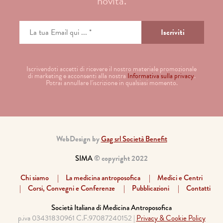
novità.
Iscrivendoti accetti di ricevere il nostro materiale promozionale
di marketing e acconsenti alla nostra
Informativa sulla privacy
.
Potrai annullare l'iscrizione in qualsiasi momento.
WebDesign by
Gag srl Società Benefit
SIMA
© copyright 2022
Chi siamo
La medicina antroposofica
Medici e Centri
Corsi, Convegni e Conferenze
Pubblicazioni
Contatti
Società Italiana di Medicina Antroposofica
p.iva 03431830961 C.F.97087240152 |
Privacy & Cookie Policy