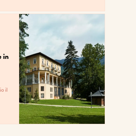
E
 in
o il