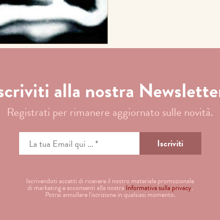
scriviti alla nostra Newslette
Registrati per rimanere aggiornato sulle novità.
Iscrivendoti accetti di ricevere il nostro materiale promozionale
di marketing e acconsenti alla nostra
Informativa sulla privacy
.
Potrai annullare l'iscrizione in qualsiasi momento.