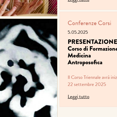
Conferenze
Corsi
5.05.2025
PRESENTAZION
Corso di Formazione
Medicina
Antroposofica
Il Corso Triennale avrà inizi
22 settembre 2025
Leggi tutto