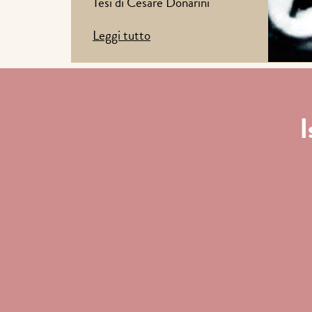
Tesi di Cesare Donarini
Leggi tutto
I