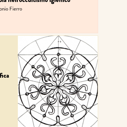
onio Fierro
fica