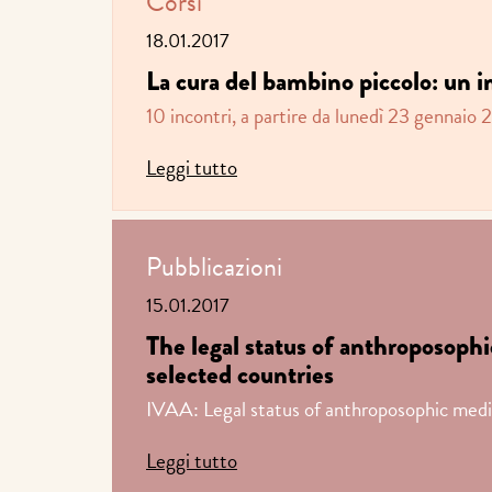
Corsi
18.01.2017
La cura del bambino piccolo: un i
10 incontri, a partire da lunedì 23 gennaio 
Leggi tutto
Pubblicazioni
15.01.2017
The legal status of anthroposoph
selected countries
IVAA: Legal status of anthroposophic medi
Leggi tutto