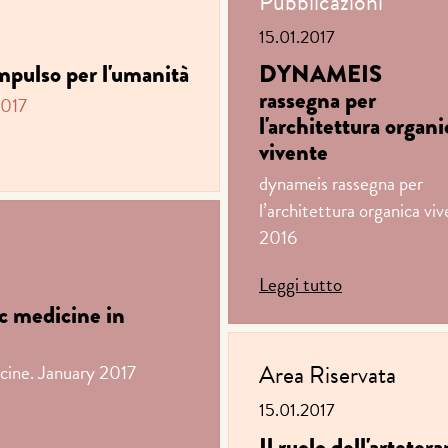
Pubblicazioni
15.01.2017
mpulso per l'umanità
DYNAMEIS
rassegna per
2017
l'architettura organi
vivente
dynameis rassegna per
l’architettura organica vi
2016
Leggi tutto
ic medicine in
Area Riservata
cine. January 2017
15.01.2017
Il ruolo dell'arteter