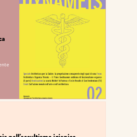
ca
vente
apia nell'occultismo igienico