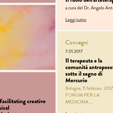
a cura del Dr. Angelo Ant
Leggi tutto
Convegni
7.01.2017
Il terapeuta e la
comunità antroposo
sotto il segno di
Mercurio
Bologna, 11 febbraio 2017
FORUM PER LA
facilitating creative
MEDICINA ...
ical