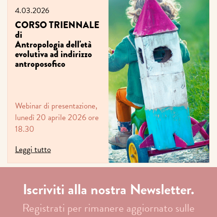
4.03.2026
CORSO TRIENNALE
di
Antropologia dell'età
evolutiva ad indirizzo
antroposofico
Webinar di presentazione,
lunedì 20 aprile 2026 ore
18.30
Leggi tutto
Iscriviti alla nostra Newsletter.
Registrati per rimanere aggiornato sulle