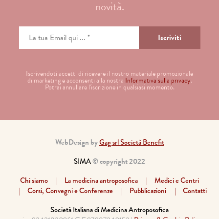
novità.
Iscrivendoti accetti di ricevere il nostro materiale promozionale
di marketing e acconsenti alla nostra
Informativa sulla privacy
.
Potrai annullare l'iscrizione in qualsiasi momento.
WebDesign by
Gag srl Società Benefit
SIMA
© copyright 2022
Chi siamo
La medicina antroposofica
Medici e Centri
Corsi, Convegni e Conferenze
Pubblicazioni
Contatti
Società Italiana di Medicina Antroposofica