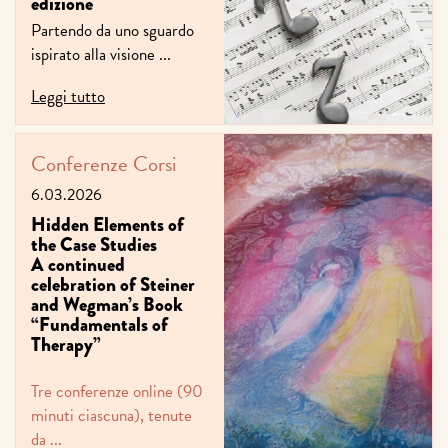
edizione
Partendo da uno sguardo
ispirato alla visione ...
Leggi tutto
Conferenze
Corsi
6.03.2026
Hidden Elements of
the Case Studies
A continued
celebration of Steiner
and Wegman’s Book
“Fundamentals of
Therapy”
Tre conferenze online (90
minuti ciascuna), tenute
da ...