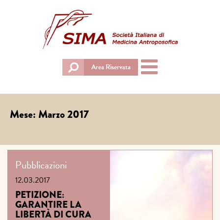
Toggle
Area Riservata
navigation
Mese:
Marzo 2017
Pubblicazioni
12.03.2017
PETIZIONE:
GARANTIRE LA
LIBERTÀ DI CURA