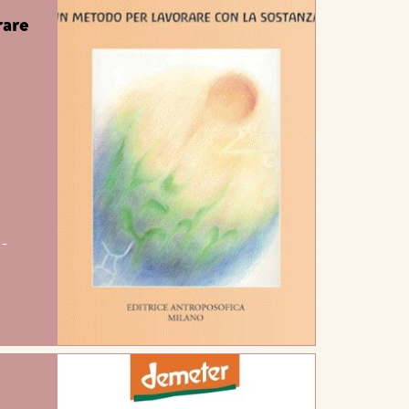
rare
 -