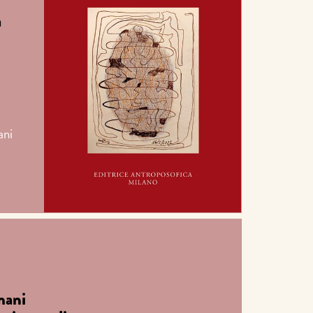
a
ani
mani