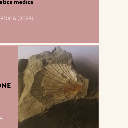
etica medica
EDICA (2023)
ONE
o,