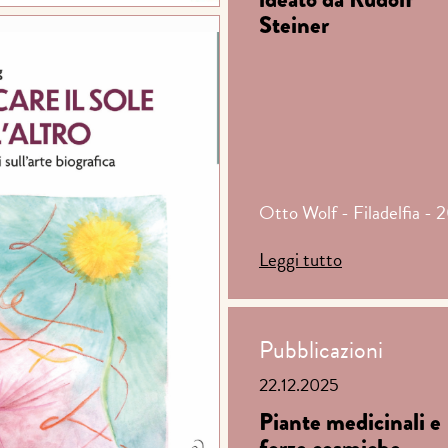
Steiner
Otto Wolf - Filadelfia - 
Leggi tutto
Pubblicazioni
22.12.2025
Piante medicinali e
forze cosmiche