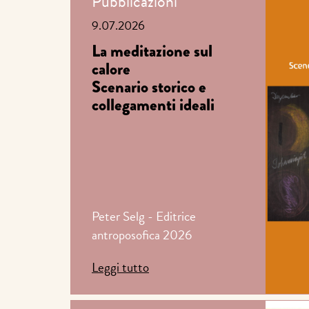
Pubblicazioni
9.07.2026
La meditazione sul
calore
Scenario storico e
collegamenti ideali
Peter Selg - Editrice
antroposofica 2026
Leggi tutto