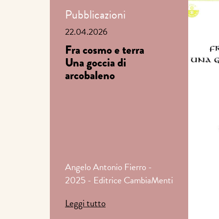
Pubblicazioni
22.04.2026
Fra cosmo e terra
Una goccia di
arcobaleno
Angelo Antonio Fierro -
2025 - Editrice CambiaMenti
Leggi tutto