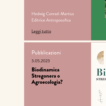
Hedwig Conrad-Martius
Editrice Antroposofica
Leggi tutto
Pubblicazioni
3.05.2023
Biodinamica
Stregonera o
Agroecologia?