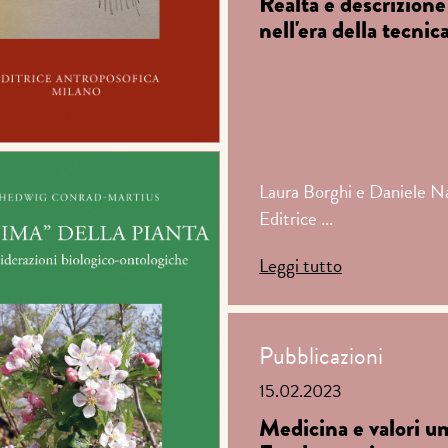
Realtà e descrizione
nell'era della tecnic
Laura Borghi e Daniele N
Editrice ...
Leggi tutto
Pubblicazioni
15.02.2023
Medicina e valori u