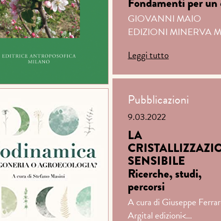
Fondamenti per un 
GIOVANNI MAIO
EDIZIONI MINERVA M
Leggi tutto
Pubblicazioni
9.03.2022
LA
CRISTALLIZZAZI
SENSIBILE
Ricerche, studi,
percorsi
A cura di Giuseppe Ferrar
Argital edizioni<...