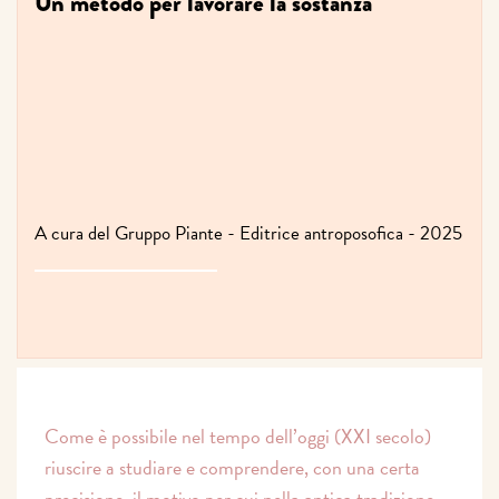
Un metodo per lavorare la sostanza
A cura del Gruppo Piante - Editrice antroposofica - 2025
Come è possibile nel tempo dell’oggi (XXI secolo)
riuscire a studiare e comprendere, con una certa
precisione, il motivo per cui nella antica tradizione