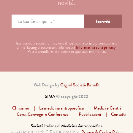
novità.
Iscrivendoti accetti di ricevere il nostro materiale promozionale
di marketing e acconsenti alla nostra
Informativa sulla privacy
.
Potrai annullare l'iscrizione in qualsiasi momento.
WebDesign by
Gag srl Società Benefit
SIMA
© copyright 2022
Chi siamo
La medicina antroposofica
Medici e Centri
Corsi, Convegni e Conferenze
Pubblicazioni
Contatti
Società Italiana di Medicina Antroposofica
p.iva 03431830961 C.F.97087240152 |
Privacy & Cookie Policy