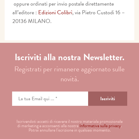
oppure ordinati per invio postale direttamente
all’editore :
Edizioni Colibrì
, via Pietro Custodi 16 –
20136 MILANO.
Iscriviti alla nostra Newsletter.
Registrati per rimanere aggiornato sulle
novità.
Iscrivendoti accetti di ricevere il nostro materiale promozionale
di marketing e acconsenti alla nostra
Informativa sulla privacy
.
Potrai annullare l'iscrizione in qualsiasi momento.