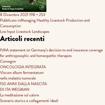
8 Dicembre 2021
198 × 253
Navigazione
Pubblicato in
Managing Healthy Livestock Production and
Consumption
articoli
Low Input Livestock Landscapes
Articoli recenti
IVAA statement on Germany’s decision to end insurance coverage
for anthroposophic and homeopathic therapies
Convegno
ONCOLOGIA INTEGRATA
Viscum album fermentatum
nella malattia tumorale
150 ANNI DALLA NASCITA
DI ITA WEGMAN
La meditazione sul calore
Scenario storico e collegamenti ideali