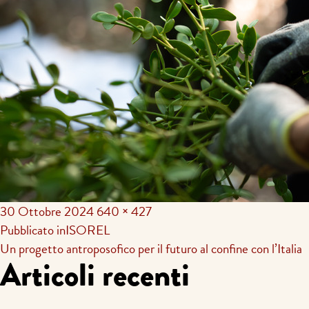
30 Ottobre 2024
640 × 427
Navigazione
Pubblicato in
ISOREL
Un progetto antroposofico per il futuro al confine con l’Italia
articoli
Articoli recenti