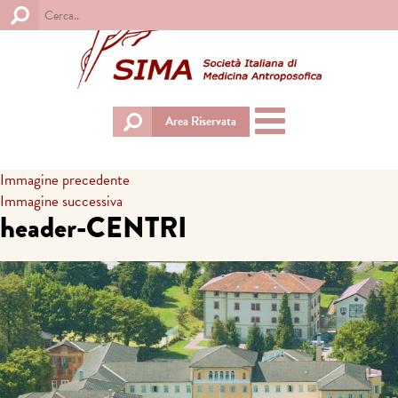
Toggle
Area Riservata
navigation
Immagine precedente
Immagine successiva
header-CENTRI