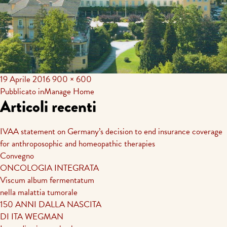
19 Aprile 2016
900 × 600
Navigazione
Pubblicato in
Manage Home
Articoli recenti
articoli
IVAA statement on Germany’s decision to end insurance coverage
for anthroposophic and homeopathic therapies
Convegno
ONCOLOGIA INTEGRATA
Viscum album fermentatum
nella malattia tumorale
150 ANNI DALLA NASCITA
DI ITA WEGMAN