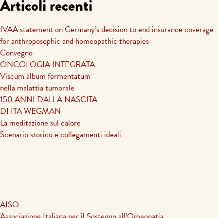
Articoli recenti
articoli
IVAA statement on Germany’s decision to end insurance coverage
for anthroposophic and homeopathic therapies
Convegno
ONCOLOGIA INTEGRATA
Viscum album fermentatum
nella malattia tumorale
150 ANNI DALLA NASCITA
DI ITA WEGMAN
La meditazione sul calore
Scenario storico e collegamenti ideali
AISO
Associazione Italiana per il Sostegno all’Omeopatia