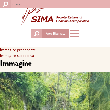
Toggle
Area Riservata
navigation
Immagine precedente
Immagine successiva
Immagine