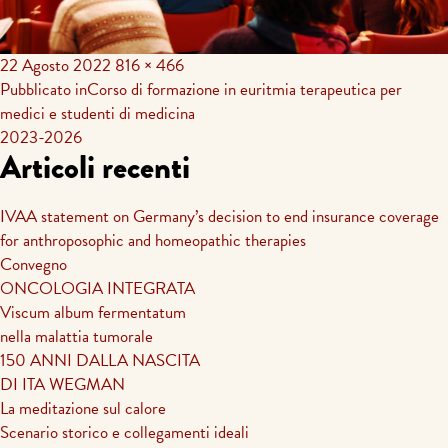
22 Agosto 2022
816 × 466
Navigazione
Pubblicato in
Corso di formazione in euritmia terapeutica per
medici e studenti di medicina
articoli
2023-2026
Articoli recenti
IVAA statement on Germany’s decision to end insurance coverage
for anthroposophic and homeopathic therapies
Convegno
ONCOLOGIA INTEGRATA
Viscum album fermentatum
nella malattia tumorale
150 ANNI DALLA NASCITA
DI ITA WEGMAN
La meditazione sul calore
Scenario storico e collegamenti ideali