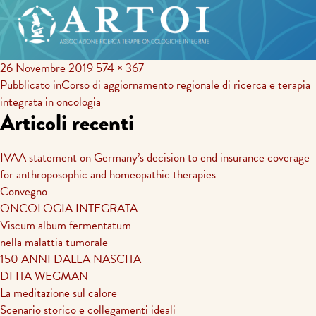
26 Novembre 2019
574 × 367
Navigazione
Pubblicato in
Corso di aggiornamento regionale di ricerca e terapia
integrata in oncologia
articoli
Articoli recenti
IVAA statement on Germany’s decision to end insurance coverage
for anthroposophic and homeopathic therapies
Convegno
ONCOLOGIA INTEGRATA
Viscum album fermentatum
nella malattia tumorale
150 ANNI DALLA NASCITA
DI ITA WEGMAN
La meditazione sul calore
Scenario storico e collegamenti ideali