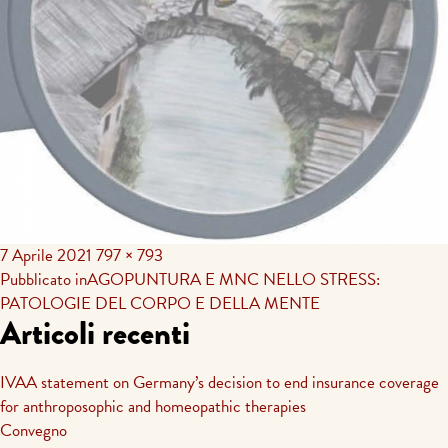
7 Aprile 2021
797 × 793
Navigazione
Pubblicato in
AGOPUNTURA E MNC NELLO STRESS:
PATOLOGIE DEL CORPO E DELLA MENTE
articoli
Articoli recenti
IVAA statement on Germany’s decision to end insurance coverage
for anthroposophic and homeopathic therapies
Convegno