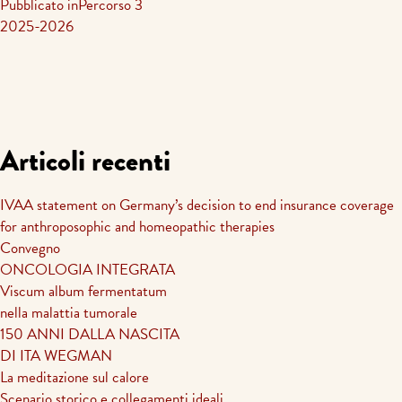
Navigazione
Pubblicato in
Percorso 3
2025-2026
articoli
Articoli recenti
IVAA statement on Germany’s decision to end insurance coverage
for anthroposophic and homeopathic therapies
Convegno
ONCOLOGIA INTEGRATA
Viscum album fermentatum
nella malattia tumorale
150 ANNI DALLA NASCITA
DI ITA WEGMAN
La meditazione sul calore
Scenario storico e collegamenti ideali