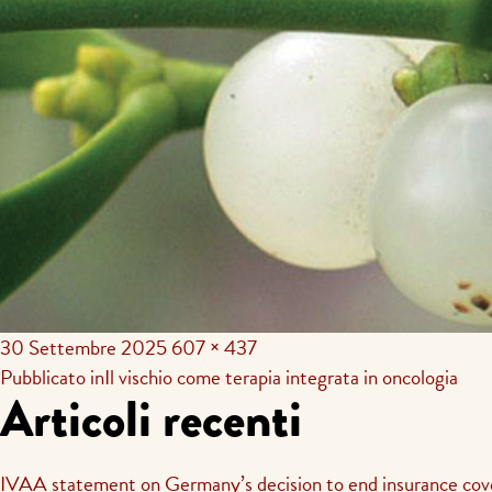
30 Settembre 2025
607 × 437
Navigazione
Pubblicato in
Il vischio come terapia integrata in oncologia
Articoli recenti
articoli
IVAA statement on Germany’s decision to end insurance cov