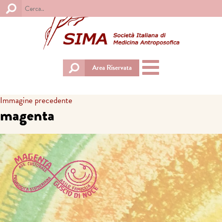
Toggle
Area Riservata
navigation
Immagine precedente
magenta