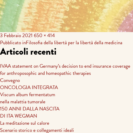
3 Febbraio 2021
650 × 414
Navigazione
Pubblicato in
Filosofia della libertà per la libertà della medicina
Articoli recenti
articoli
IVAA statement on Germany’s decision to end insurance coverage
for anthroposophic and homeopathic therapies
Convegno
ONCOLOGIA INTEGRATA
Viscum album fermentatum
nella malattia tumorale
150 ANNI DALLA NASCITA
DI ITA WEGMAN
La meditazione sul calore
Scenario storico e collegamenti ideali