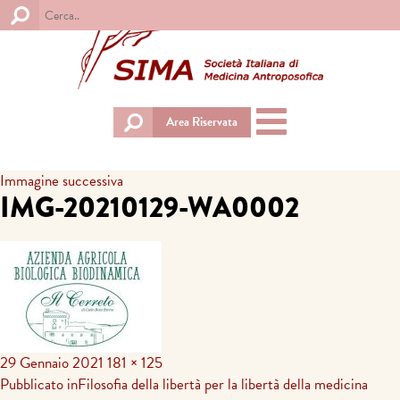
Toggle
Area Riservata
navigation
Immagine successiva
IMG-20210129-WA0002
29 Gennaio 2021
181 × 125
Navigazione
Pubblicato in
Filosofia della libertà per la libertà della medicina