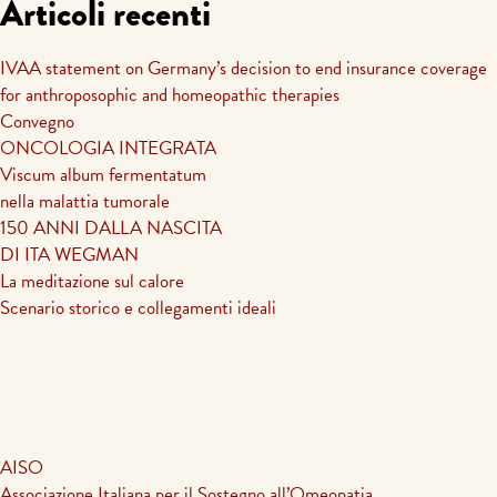
Articoli recenti
articoli
IVAA statement on Germany’s decision to end insurance coverage
for anthroposophic and homeopathic therapies
Convegno
ONCOLOGIA INTEGRATA
Viscum album fermentatum
nella malattia tumorale
150 ANNI DALLA NASCITA
DI ITA WEGMAN
La meditazione sul calore
Scenario storico e collegamenti ideali
AISO
Associazione Italiana per il Sostegno all’Omeopatia