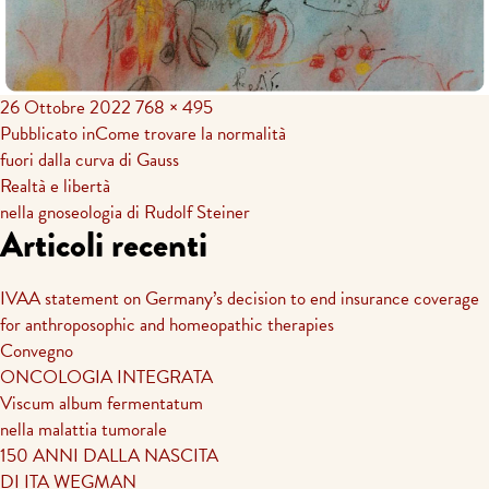
26 Ottobre 2022
768 × 495
Navigazione
Pubblicato in
Come trovare la normalità
fuori dalla curva di Gauss
articoli
Realtà e libertà
nella gnoseologia di Rudolf Steiner
Articoli recenti
IVAA statement on Germany’s decision to end insurance coverage
for anthroposophic and homeopathic therapies
Convegno
ONCOLOGIA INTEGRATA
Viscum album fermentatum
nella malattia tumorale
150 ANNI DALLA NASCITA
DI ITA WEGMAN