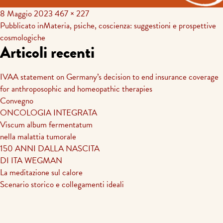
8 Maggio 2023
467 × 227
Navigazione
Pubblicato in
Materia, psiche, coscienza: suggestioni e prospettive
cosmologiche
articoli
Articoli recenti
IVAA statement on Germany’s decision to end insurance coverage
for anthroposophic and homeopathic therapies
Convegno
ONCOLOGIA INTEGRATA
Viscum album fermentatum
nella malattia tumorale
150 ANNI DALLA NASCITA
DI ITA WEGMAN
La meditazione sul calore
Scenario storico e collegamenti ideali