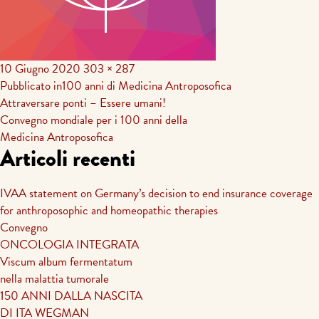
10 Giugno 2020
303 × 287
Navigazione
Pubblicato in
100 anni di Medicina Antroposofica
Attraversare ponti – Essere umani!
articoli
Convegno mondiale per i 100 anni della
Medicina Antroposofica
Articoli recenti
IVAA statement on Germany’s decision to end insurance coverage
for anthroposophic and homeopathic therapies
Convegno
ONCOLOGIA INTEGRATA
Viscum album fermentatum
nella malattia tumorale
150 ANNI DALLA NASCITA
DI ITA WEGMAN