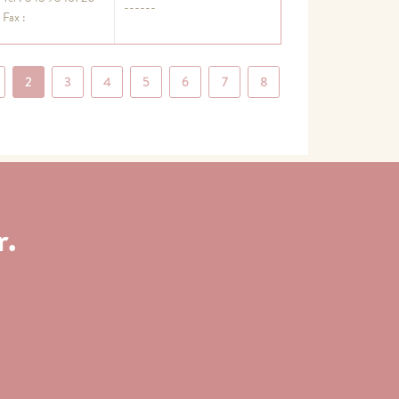
------
Fax :
2
3
4
5
6
7
8
r.