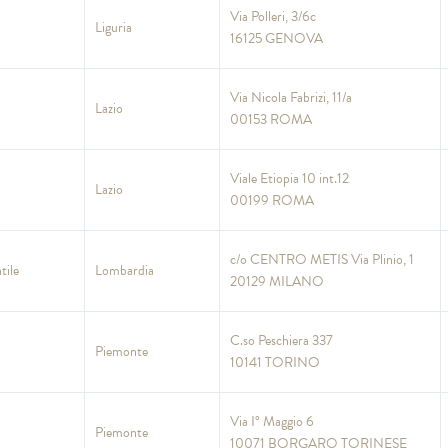
Via Polleri, 3/6c
Liguria
16125 GENOVA
Via Nicola Fabrizi, 11/a
Lazio
00153 ROMA
Viale Etiopia 10 int.12
Lazio
00199 ROMA
c/o CENTRO METIS Via Plinio, 1
tile
Lombardia
20129 MILANO
C.so Peschiera 337
Piemonte
10141 TORINO
Via I° Maggio 6
Piemonte
10071 BORGARO TORINESE