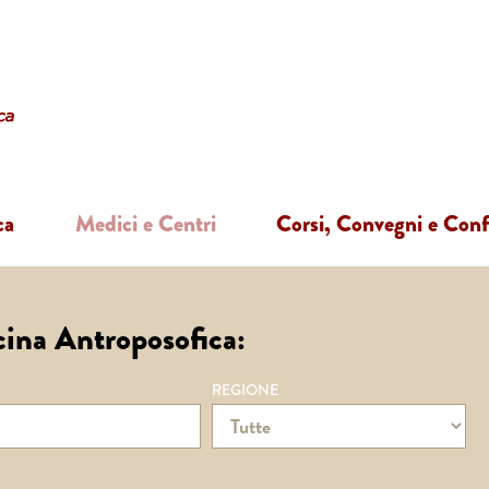
ca
Medici e Centri
Corsi, Convegni e Con
cina Antroposofica:
REGIONE