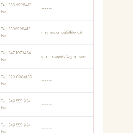
Tel : 338 6998412
------
Fax :
Tel : 3386998412
maurizio.canesi@libero.it
Fax :
Tel : 347 1073454
dr.anna.caputo@gmail.com
Fax :
Tel : 320 0984185
------
Fax :
Tel : 349 5551934
------
Fax :
Tel : 349 5551934
------
Fax :