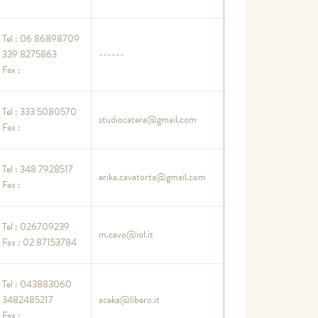
Tel : 06 86898709
339 8275863
------
Fax :
Tel : 333 5080570
studiocatera@gmail.com
Fax :
Tel : 348 7928517
erika.cavatorta@gmail.com
Fax :
Tel : 026709239
m.cavo@iol.it
Fax : 02 87153784
Tel : 043883060
3482485217
aceka@libero.it
Fax :