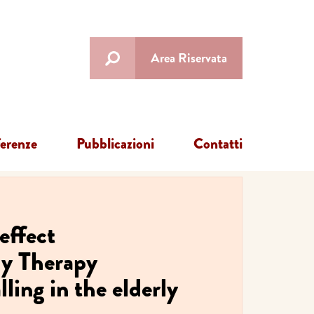
Area Riservata
ferenze
Pubblicazioni
Contatti
effect
my Therapy
lling in the elderly