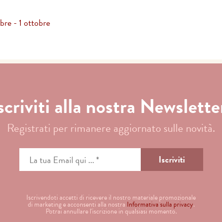
bre - 1 ottobre
scriviti alla nostra Newslette
Registrati per rimanere aggiornato sulle novità.
Iscrivendoti accetti di ricevere il nostro materiale promozionale
di marketing e acconsenti alla nostra
Informativa sulla privacy
.
Potrai annullare l'iscrizione in qualsiasi momento.