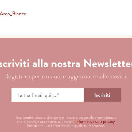
'Arco_Bianco
scriviti alla nostra Newslette
Registrati per rimanere aggiornato sulle novità.
Iscrivendoti accetti di ricevere il nostro materiale promozionale
di marketing e acconsenti alla nostra
Informativa sulla privacy
.
Potrai annullare l'iscrizione in qualsiasi momento.