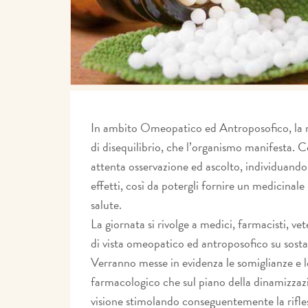
In ambito Omeopatico ed Antroposofico, la ma
di disequilibrio, che l’organismo manifesta. 
attenta osservazione ed ascolto, individuando 
effetti, così da potergli fornire un medicinale ut
salute.
La giornata si rivolge a medici, farmacisti, ve
di vista omeopatico ed antroposofico su sostan
Verranno messe in evidenza le somiglianze e le
farmacologico che sul piano della dinamizzaz
visione stimolando conseguentemente la rifle