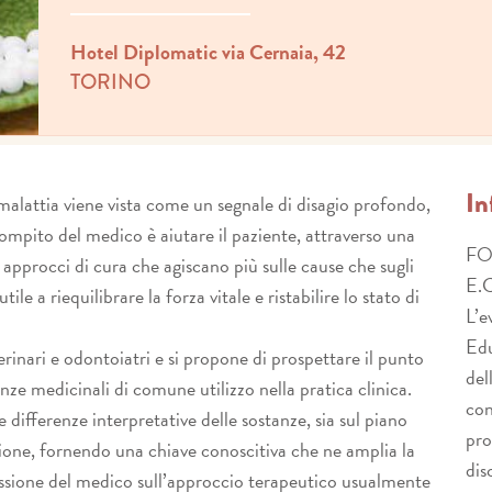
Hotel Diplomatic via Cernaia, 42
TORINO
In
lattia viene vista come un segnale di disagio profondo,
Compito del medico è aiutare il paziente, attraverso una
FO
approcci di cura che agiscano più sulle cause che sugli
E.
ile a riequilibrare la forza vitale e ristabilire lo stato di
L’e
Edu
terinari e odontoiatri e si propone di prospettare il punto
del
ze medicinali di comune utilizzo nella pratica clinica.
con
 differenze interpretative delle sostanze, sia sul piano
pro
ione, fornendo una chiave conoscitiva che ne amplia la
dis
ssione del medico sull’approccio terapeutico usualmente