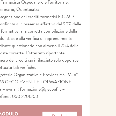
 Farmacista Ospedaliero e Territoriale,
erinario, Odontoiatra.
ssegnazione dei crediti formativi E.C.M. è
ordinata alla presenza effettiva del 90% delle
 formative, alla corretta compilazione della
ulistica e alla verifica di apprendimento
iante questionario con almeno il 75% delle
poste corrette. L’attestato riportante il
ero dei crediti sarà rilasciato solo dopo aver
ettuato tali verifiche.
reteria Organizzativa e Provider E.C.M. n°
28 GECO EVENTI E FORMAZIONE –
a – e-mail: formazione@gecoef.it –
lefono: 050 2201353
MODULO