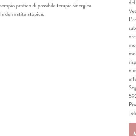
del
empio pratico di possibile terapia sinergica
Vet
la dermatite atopica.
L’a
sub
ore
mod
med
ris
num
eff
Seg
59
Pis
Te