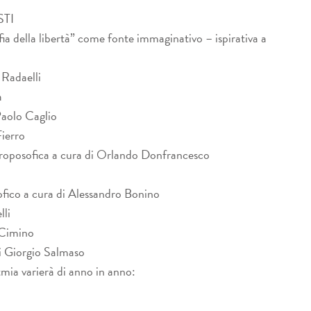
TI
a della libertà” come fonte immaginativo – ispirativa a
 Radaelli
a
Paolo Caglio
Fierro
troposofica a cura di Orlando Donfrancesco
ofico a cura di Alessandro Bonino
lli
 Cimino
di Giorgio Salmaso
tmia varierà di anno in anno: