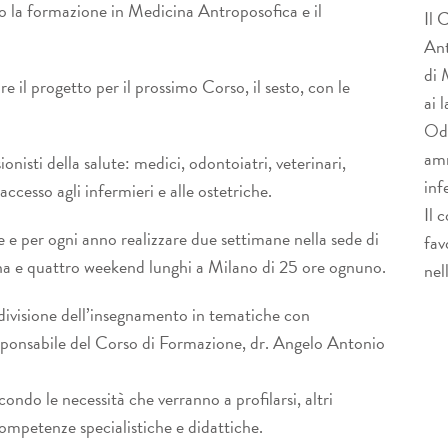
to la formazione in Medicina Antroposofica e il
Il 
Ant
di 
e il progetto per il prossimo Corso, il sesto, con le
ai 
Odo
amm
nisti della salute: medici, odontoiatri, veterinari,
inf
’accesso agli infermieri e alle ostetriche.
Il 
e e per ogni anno realizzare due settimane nella sede di
fav
a e quattro weekend lunghi a Milano di 25 ore ognuno.
nel
divisione dell’insegnamento in tematiche con
esponsabile del Corso di Formazione, dr. Angelo Antonio
ndo le necessità che verranno a profilarsi, altri
ompetenze specialistiche e didattiche.