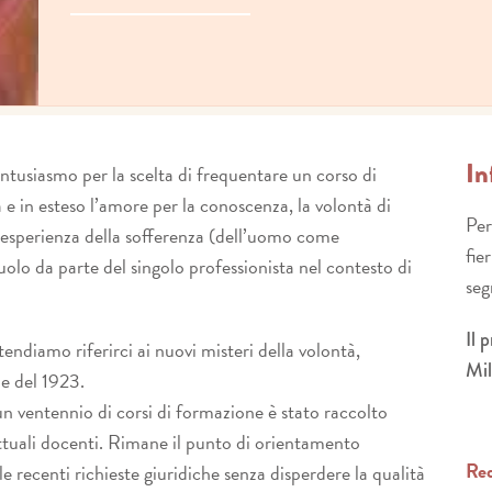
In
ntusiasmo per la scelta di frequentare un corso di
e in esteso l’amore per la conoscenza, la volontà di
Per
all’esperienza della sofferenza (dell’uomo come
fie
ruolo da parte del singolo professionista nel contesto di
seg
Il 
endiamo riferirci ai nuovi misteri della volontà,
Mil
e del 1923.
 un ventennio di corsi di formazione è stato raccolto
ttuali docenti. Rimane il punto di orientamento
Req
le recenti richieste giuridiche senza disperdere la qualità