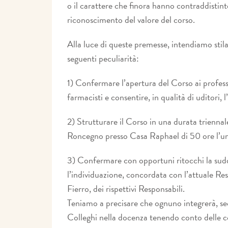
o il carattere che finora hanno contraddistin
riconoscimento del valore del corso.
Alla luce di queste premesse, intendiamo stilar
seguenti peculiarità:
1) Confermare l’apertura del Corso ai professio
farmacisti e consentire, in qualità di uditori, l
2) Strutturare il Corso in una durata triennal
Roncegno presso Casa Raphael di 50 ore l’un
3) Confermare con opportuni ritocchi la sud
l’individuazione, concordata con l’attuale R
Fierro, dei rispettivi Responsabili.
Teniamo a precisare che ognuno integrerà, seco
Colleghi nella docenza tenendo conto delle c