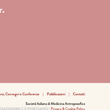
r.
rsi, Convegni e Conferenze
Pubblicazioni
Contatti
Società Italiana di Medicina Antroposofica
a 03431830961 C.F.97087240152 |
Privacy & Cookie Policy