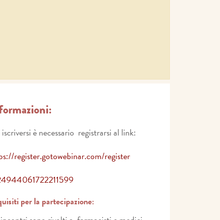
formazioni:
 iscriversi è necessario registrarsi al link:
ps://register.gotowebinar.com/register
24944061722211599
uisiti per la partecipazione:
 incontri sono rivolti a farmacisti e medici.