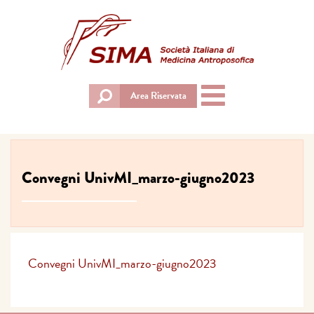
Toggle
Area Riservata
navigation
Convegni UnivMI_marzo-giugno2023
Convegni UnivMI_marzo-giugno2023