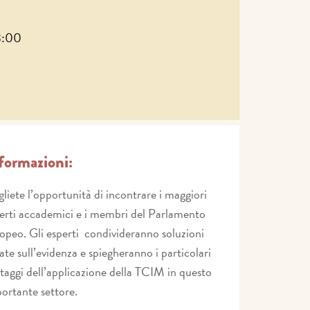
18:00
formazioni:
liete l’opportunità di incontrare i maggiori
erti accademici e i membri del Parlamento
opeo. Gli esperti condivideranno soluzioni
ate sull’evidenza e spiegheranno i particolari
taggi dell’applicazione della TCIM in questo
ortante settore.