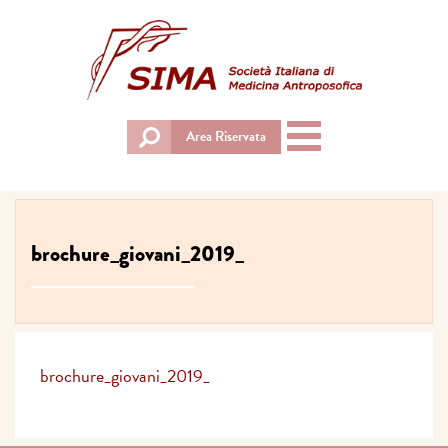
Toggle
Area Riservata
navigation
brochure_giovani_2019_
brochure_giovani_2019_