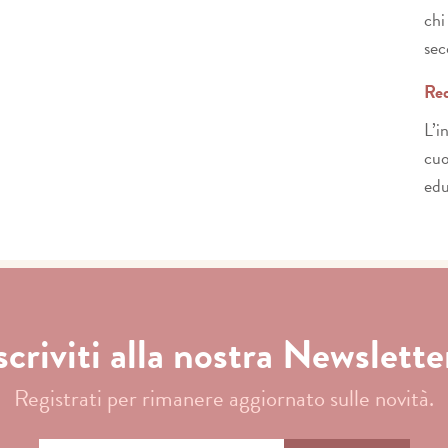
chi
sec
Req
L’i
cuo
edu
scriviti alla nostra Newslette
Registrati per rimanere aggiornato sulle novità.