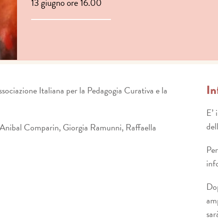
13 giugno ore 16.00
In
sociazione Italiana per la Pedagogia Curativa e la
E’ 
del
 Anibal Comparin, Giorgia Ramunni, Raffaella
Per
inf
Dop
amp
sar